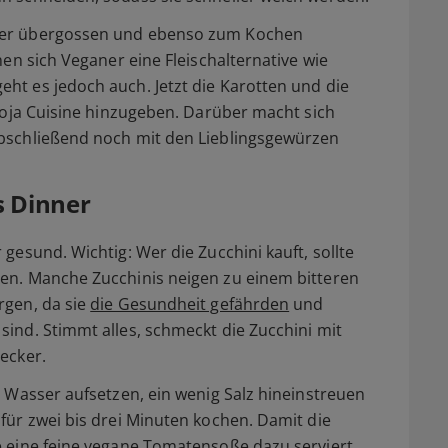
ser übergossen und ebenso zum Kochen
nen sich Veganer eine Fleischalternative wie
ht es jedoch auch. Jetzt die Karotten und die
 Soja Cuisine hinzugeben. Darüber macht sich
abschließend noch mit den Lieblingsgewürzen
s Dinner
gesund. Wichtig: Wer die Zucchini kauft, sollte
en. Manche Zucchinis neigen zu einem bitteren
rgen, da sie
die Gesundheit gefährden
und
ind. Stimmt alles, schmeckt die Zucchini mit
ecker.
n Wasser aufsetzen, ein wenig Salz hineinstreuen
für zwei bis drei Minuten kochen. Damit die
e eine feine vegane Tomatensoße dazu serviert